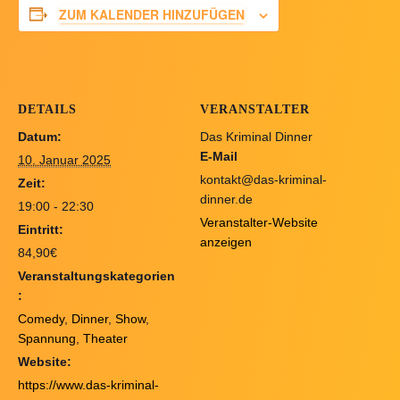
ZUM KALENDER HINZUFÜGEN
DETAILS
VERANSTALTER
Datum:
Das Kriminal Dinner
E-Mail
10. Januar 2025
kontakt@das-kriminal-
Zeit:
dinner.de
19:00 - 22:30
Veranstalter-Website
Eintritt:
anzeigen
84,90€
Veranstaltungskategorien
:
Comedy
,
Dinner
,
Show
,
Spannung
,
Theater
Website:
https://www.das-kriminal-