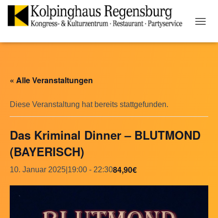
N
A
V
I
G
A
« Alle Veranstaltungen
T
I
O
Diese Veranstaltung hat bereits stattgefunden.
N
U
Das Kriminal Dinner – BLUTMOND
M
S
(BAYERISCH)
C
H
84,90€
A
10. Januar 2025|19:00
-
22:30
L
T
E
N