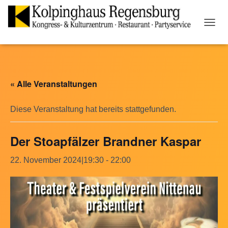
N
A
V
I
G
A
« Alle Veranstaltungen
T
I
O
Diese Veranstaltung hat bereits stattgefunden.
N
U
Der Stoapfälzer Brandner Kaspar
M
S
C
22. November 2024|19:30
-
22:00
H
A
L
T
E
N