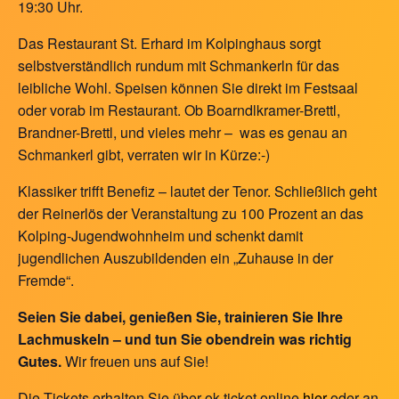
19:30 Uhr.
Das Restaurant St. Erhard im Kolpinghaus sorgt
selbstverständlich rundum mit Schmankerln für das
leibliche Wohl. Speisen können Sie direkt im Festsaal
oder vorab im Restaurant. Ob Boarndlkramer-Brettl,
Brandner-Brettl, und vieles mehr – was es genau an
Schmankerl gibt, verraten wir in Kürze:-)
Klassiker trifft Benefiz – lautet der Tenor. Schließlich geht
der Reinerlös der Veranstaltung zu 100 Prozent an das
Kolping-Jugendwohnheim und schenkt damit
jugendlichen Auszubildenden ein „Zuhause in der
Fremde“.
Seien Sie dabei, genießen Sie, trainieren Sie Ihre
Lachmuskeln – und tun Sie obendrein was richtig
Gutes.
Wir freuen uns auf Sie!
Die Tickets erhalten Sie über ok-ticket online
hier
oder an