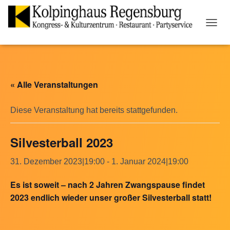
N
A
V
I
G
A
« Alle Veranstaltungen
T
I
O
Diese Veranstaltung hat bereits stattgefunden.
N
U
Silvesterball 2023
M
S
C
31. Dezember 2023|19:00
-
1. Januar 2024|19:00
H
A
Es ist soweit – nach 2 Jahren Zwangspause findet
L
2023 endlich wieder unser großer Silvesterball statt!
T
E
N