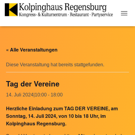
N
A
V
I
G
A
« Alle Veranstaltungen
T
I
O
Diese Veranstaltung hat bereits stattgefunden.
N
U
Tag der Vereine
M
S
C
14. Juli 2024|10:00
-
18:00
H
A
Herzliche Einladung zum TAG DER VEREINE,
am
L
Sonntag, 14. Juli 2024,
von 10 bis 18 Uhr, im
T
E
Kolpinghaus Regensburg.
N