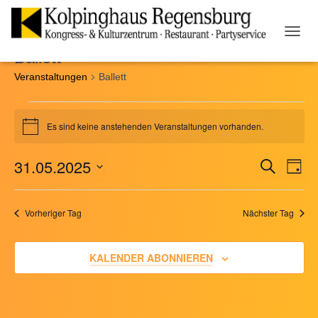
NAVIG
Ballett
UMSC
Veranstaltungen
Ballett
Veranstaltungen
Es sind keine anstehenden Veranstaltungen vorhanden.
Hinweis
für
31.05.2025
SUCHE
Ver
Veranst
TAG
31.
Datum
Ans
Suche
wählen.
Mai
Vorheriger Tag
Nächster Tag
Nav
und
2025
KALENDER ABONNIEREN
Ansicht
Naviga