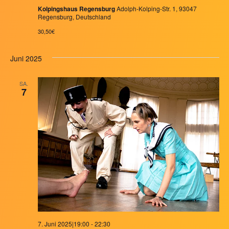
Kolpingshaus Regensburg
Adolph-Kolping-Str. 1, 93047
Regensburg, Deutschland
30,50€
Juni 2025
SA.
7
7. Juni 2025|19:00
-
22:30