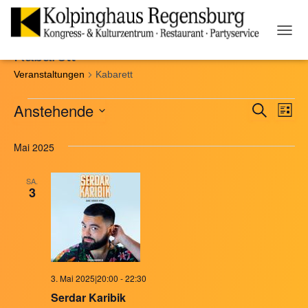
NAVI
Kabarett
UMSC
Veranstaltungen
Kabarett
Anstehende
SUCHE
Veranstaltungen
Ver
Veranst
LISTE
Datum
Ans
Suche
Mai 2025
wählen.
Nav
und
SA.
3
Ansicht
Naviga
3. Mai 2025|20:00
-
22:30
Serdar Karibik