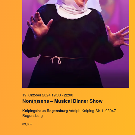
19. Oktober 2024|19:00
-
22:00
Non(n)sens – Musical Dinner Show
Kolpingshaus Regensburg
Adolph-Kolping-Str. 1, 93047
Regensburg
89,00€