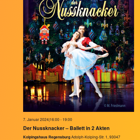
7. Januar 2024|16:00
-
19:00
Der Nussknacker – Ballett in 2 Akten
Kolpingshaus Regensburg
Adolph-Kolping-Str. 1, 93047