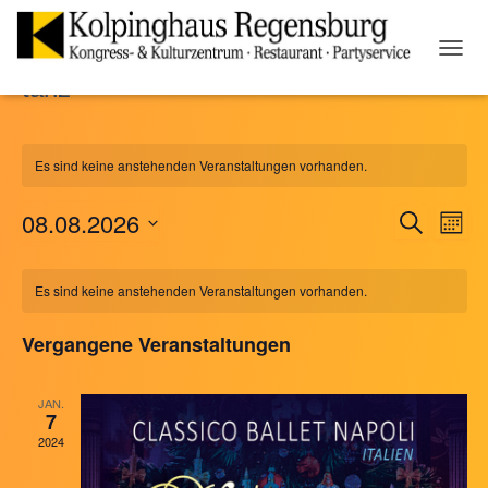
NAVI
tanz
UMSC
Es sind keine anstehenden Veranstaltungen vorhanden.
08.08.2026
SUCHE
Ver
Veranst
MON
Datum
Ans
Suche
Kalender
wählen.
Es sind keine anstehenden Veranstaltungen vorhanden.
Nav
und
von
Vergangene Veranstaltungen
Ansicht
Veranstaltungen
JAN.
7
Naviga
2024