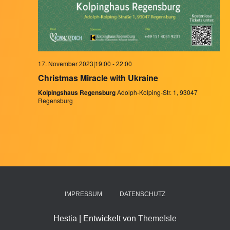
17. November 2023|19:00
-
22:00
Christmas Miracle with Ukraine
Kolpingshaus Regensburg
Adolph-Kolping-Str. 1, 93047
Regensburg
IMPRESSUM
DATENSCHUTZ
Hestia | Entwickelt von
ThemeIsle