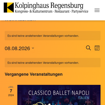
NAVI
weihnachten
UMSC
Es sind keine anstehenden Veranstaltungen vorhanden.
08.08.2026
SUCHE
Ver
Veranst
MON
Datum
Ans
Suche
Kalender
wählen.
Es sind keine anstehenden Veranstaltungen vorhanden.
Nav
und
von
Vergangene Veranstaltungen
Ansicht
Veranstaltungen
JAN.
7
Naviga
2024