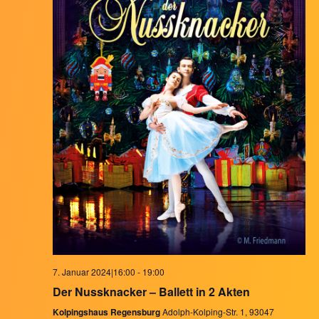
7. Januar 2024|16:00
-
19:00
Der Nussknacker – Ballett in 2 Akten
Kolpingshaus Regensburg
Adolph-Kolping-Str. 1, 93047