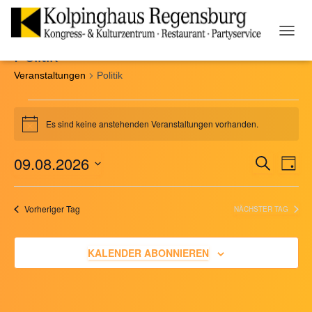
NAVIG
Politik
UMSC
Veranstaltungen
Politik
Veranstaltungen
Es sind keine anstehenden Veranstaltungen vorhanden.
Hinweis
für
09.08.2026
SUCHE
Ver
Veranst
TAG
9.
Datum
Ans
Suche
wählen.
August
Vorheriger Tag
NÄCHSTER TAG
Nav
und
2026
KALENDER ABONNIEREN
Ansicht
Naviga