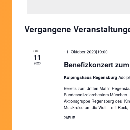
Schlüsselwort.
Ansichten,
Navigation
Vergangene Veranstaltung
Kalender
von
OKT.
11. Oktober 2023|19:00
11
Benefizkonzert zu
Veranstaltungen
2023
Kolpingshaus Regensburg
Adolp
Bereits zum dritten Mal in Regensb
Bundespolizeiorchesters München Wi
Aktionsgruppe Regensburg des Kinde
Musikreise um die Welt – mit Rock,
26EUR