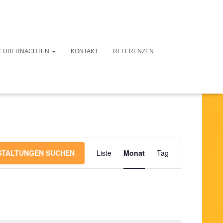
T ÜBERNACHTEN
KONTAKT
REFERENZEN
Veranstaltung
STALTUNGEN SUCHEN
Liste
Monat
Tag
Ansichten-
Navigation