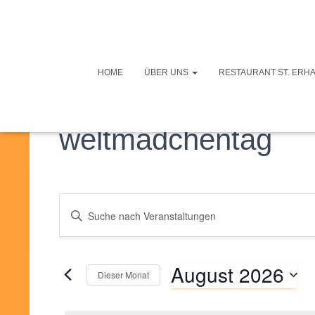
HOME
ÜBER UNS
RESTAURANT ST. ERH
weltmädchentag
Veranstaltungen
Bitte
Schlüsselwort
eingeben.
Suche
Suche
August 2026
Dieser Monat
nach
und
Datum
Veranstaltungen
wählen.