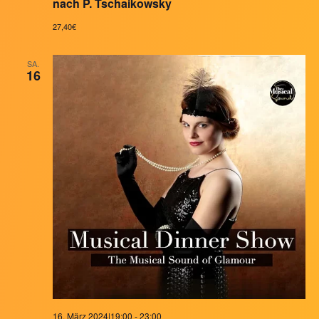
nach P. Tschaikowsky
27,40€
SA.
16
16. März 2024|19:00
-
23:00