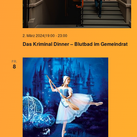
2. März 2024|19:00
-
23:00
Das Kriminal Dinner – Blutbad im Gemeindrat
FR.
8