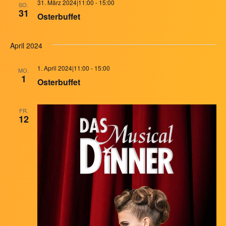
31. März 2024|11:00
-
15:00
SO.
31
Osterbuffet
April 2024
1. April 2024|11:00
-
15:00
MO.
1
Osterbuffet
FR.
12