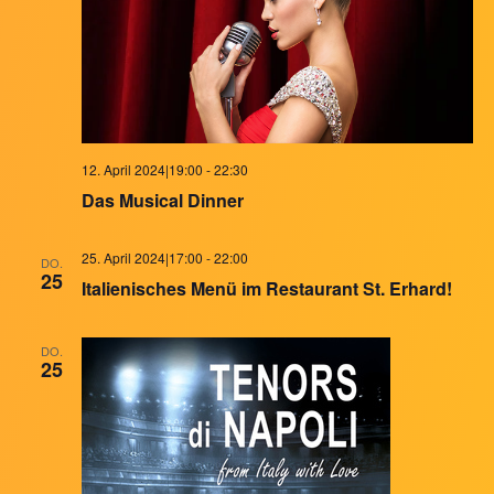
12. April 2024|19:00
-
22:30
Das Musical Dinner
25. April 2024|17:00
-
22:00
DO.
25
Italienisches Menü im Restaurant St. Erhard!
DO.
25