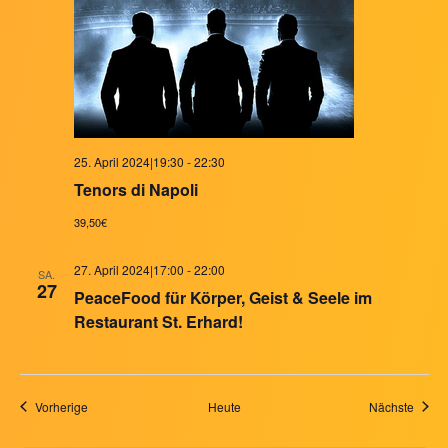
25. April 2024|19:30
-
22:30
Tenors di Napoli
39,50€
27. April 2024|17:00
-
22:00
SA.
27
PeaceFood für Körper, Geist & Seele im
Restaurant St. Erhard!
Veranstaltungen
Veran
Vorherige
Heute
Nächste